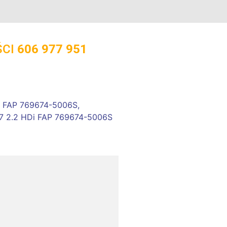
ŚCI
606 977 951
i FAP 769674-5006S
,
7 2.2 HDi FAP 769674-5006S