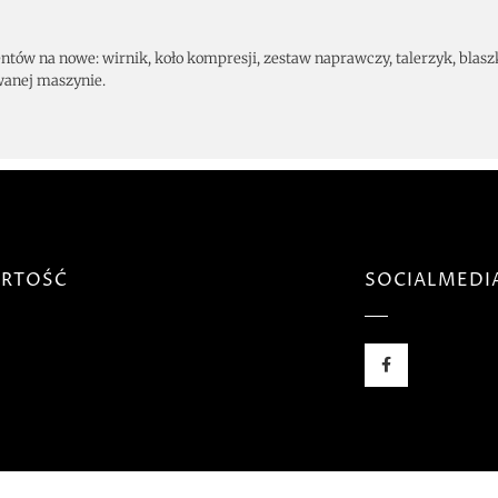
tów na nowe: wirnik, koło kompresji, zestaw naprawczy, talerzyk, blasz
wanej maszynie.
RTOŚĆ
SOCIALMEDI
t