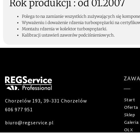
Rok produkcji : od 01.2007
Polega to na zamianie wszystkich zużywających się komponen
Wyważeniu i doważenie rdzenia turbosprężarki na certyfiko
Montażu rdzenia w kolektor turbosprężarki.
Kalibracji ustawień zaworów podciśnieniowych.
ZAWA
Chorzelów 193, 39-331 Chorzelów
Start
Oferta
606 977 951
Sklep
biuro@regservice.pl
Galeria
OLX
Kontak