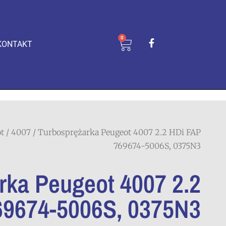
0
KONTAKT
t
/
4007
/ Turbosprężarka Peugeot 4007 2.2 HDi FAP
769674-5006S, 0375N3
rka Peugeot 4007 2.2
69674-5006S, 0375N3