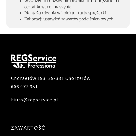
Wyważeniu i doważenie rdzenia turbosprężarki na
certyfikowanej maszynie.
Montażu rdzenia w kolektor turbosprężarki.
Kalibracji ustawień zaworów podciśnieniowych.
Chorzelów 193, 39-331 Chorzelów
606 977 951
biuro@regservice.pl
ZAWARTOŚĆ