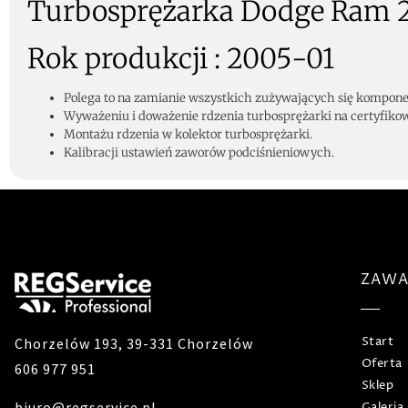
Turbosprężarka Dodge Ram
Rok produkcji : 2005-01
Polega to na zamianie wszystkich zużywających się komponen
Wyważeniu i doważenie rdzenia turbosprężarki na certyfiko
Montażu rdzenia w kolektor turbosprężarki.
Kalibracji ustawień zaworów podciśnieniowych.
ZAWA
Chorzelów 193, 39-331 Chorzelów
Start
Oferta
606 977 951
Sklep
biuro@regservice.pl
Galeria