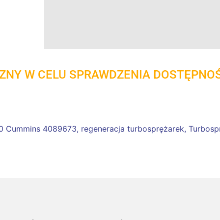
CZNY W CELU SPRAWDZENIA DOSTĘPNO
0 Cummins 4089673
,
regeneracja turbosprężarek
,
Turbosp