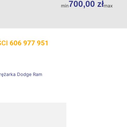
700,00
zł
min
max
ŚCI
606 977 951
rężarka Dodge Ram