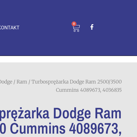
0
KONTAKT
Dodge
/
Ram
/ Turbosprężarka Dodge Ram 2500/3500
Cummins 4089673, 4036835
prężarka Dodge Ram
00 Cummins 4089673,