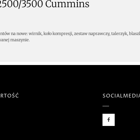
 2500/3500 Cummins
tów na nowe: wirnik, koło kompresji, zestaw naprawczy, talerzyk, blasz
wanej maszynie.
RTOŚĆ
SOCIALMEDI