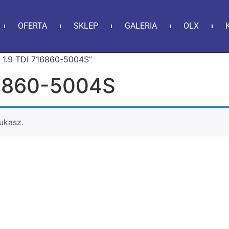
OFERTA
SKLEP
GALERIA
OLX
V 1.9 TDI 716860-5004S”
716860-5004S
ukasz.